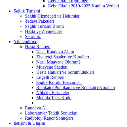
Gebe Okulu Eğitimleri
Gebe Okulu 2019-2025 Katılım Verileri
Sağlık Turizmi
Sağlık Hizmetleri ve Hekimler
Tedavi Paketleri
Sağlık Turizmi Birimi
Hasta ve Ziyaretçiler
Şehrimiz
Yönlendirme
Hasta Rehberi
Nasıl Randevu Alınır
Ziyaretçi Saatleri ve Kuralları
Nasıl Muayene Olurum?
Muayene Saatleri
Hasta Hakları ve Sorumlulukları
Engelli Rehberi
Sağlık Kurulu Başvurusu
Refakatçi Politikamız ve Refakatçi Kuralları
Nöbetçi Eczaneler
Medula Tesis Kodu
Randevu Al
Laboratuvar Tetkik Sonuçları
Radyoloji Rapor Sonuçları
İletişim & Ulaşım