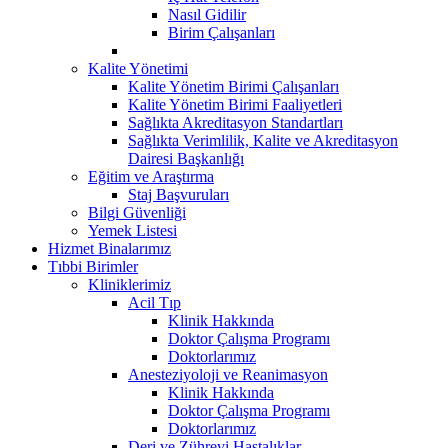
Nasıl Gidilir
Birim Çalışanları
Kalite Yönetimi
Kalite Yönetim Birimi Çalışanları
Kalite Yönetim Birimi Faaliyetleri
Sağlıkta Akreditasyon Standartları
Sağlıkta Verimlilik, Kalite ve Akreditasyon
Dairesi Başkanlığı
Eğitim ve Araştırma
Staj Başvuruları
Bilgi Güvenliği
Yemek Listesi
Hizmet Binalarımız
Tıbbi Birimler
Kliniklerimiz
Acil Tıp
Klinik Hakkında
Doktor Çalışma Programı
Doktorlarımız
Anesteziyoloji ve Reanimasyon
Klinik Hakkında
Doktor Çalışma Programı
Doktorlarımız
Deri ve Zührevi Hastalıklar