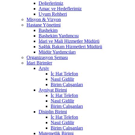
Değerlerimiz
Amaç ve Hedeflerimiz
Uyum Rehberi
Misyon & Vizyon
Hastane Yönetimi
Başhekim
Başhekim Yardımcısı
İdari ve Mali Hizmetler Müdürü
Sağlık Bakım Hizmetleri Müdürü
Müdür Yardımcıları
Organizasyon Şeması
İdari Birimler
Arşiv
İç Hat Telefon
Nasıl Gidilir
Birim Çalışanları
Ayniyat Birimi
İç Hat Telefon
Nasıl Gidilir
Birim Çalışanları
Disiplin Birimi
İç Hat Telefon
Nasıl Gidilir
Birim Çalışanları
Mutemetlik Birimi