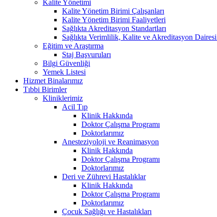
Kalite Yönetimi
Kalite Yönetim Birimi Çalışanları
Kalite Yönetim Birimi Faaliyetleri
Sağlıkta Akreditasyon Standartları
Sağlıkta Verimlilik, Kalite ve Akreditasyon Daires
Eğitim ve Araştırma
Staj Başvuruları
Bilgi Güvenliği
Yemek Listesi
Hizmet Binalarımız
Tıbbi Birimler
Kliniklerimiz
Acil Tıp
Klinik Hakkında
Doktor Çalışma Programı
Doktorlarımız
Anesteziyoloji ve Reanimasyon
Klinik Hakkında
Doktor Çalışma Programı
Doktorlarımız
Deri ve Zührevi Hastalıklar
Klinik Hakkında
Doktor Çalışma Programı
Doktorlarımız
Çocuk Sağlığı ve Hastalıkları