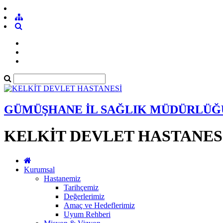
GÜMÜŞHANE İL SAĞLIK MÜDÜRLÜĞ
KELKİT DEVLET HASTANES
Kurumsal
Hastanemiz
Tarihçemiz
Değerlerimiz
Amaç ve Hedeflerimiz
Uyum Rehberi