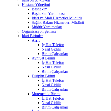
Misyon & Vizyon
Hastane Yönetimi
Başhekim
Başhekim Yardımcısı
İdari ve Mali Hizmetler Müdürü
Sağlık Bakım Hizmetleri Müdürü
Müdür Yardımcıları
Organizasyon Şeması
İdari Birimler
Arşiv
İç Hat Telefon
Nasıl Gidilir
Birim Çalışanları
Ayniyat Birimi
İç Hat Telefon
Nasıl Gidilir
Birim Çalışanları
Disiplin Birimi
İç Hat Telefon
Nasıl Gidilir
Birim Çalışanları
Mutemetlik Birimi
İç Hat Telefon
Nasıl Gidilir
Birim Çalışanları