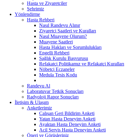
Hasta ve Ziyaretçiler
Şehrimiz
Yönlendirme
Hasta Rehberi
Nasıl Randevu Alınır
Ziyaretçi Saatleri ve Kuralları
Nasıl Muayene Olurum?
Muayene Saatleri
Hasta Hakları ve Sorumlulukları
Engelli Rehberi
Sağlık Kurulu Başvurusu
Refakatçi Politikamız ve Refakatçi Kuralları
Nöbetçi Eczaneler
Medula Tesis Kodu
Randevu Al
Laboratuvar Tetkik Sonuçları
Radyoloji Rapor Sonuçları
İletişim & Ulaşım
Anketlerimiz
Çalışan Geri Bildirim Anketi
Yatan Hasta Deneyim Anketi
Ayaktan Hasta Deneyim Anketi
Acil Servis Hasta Deneyim Anketi
Öneri ve Görüşleriniz