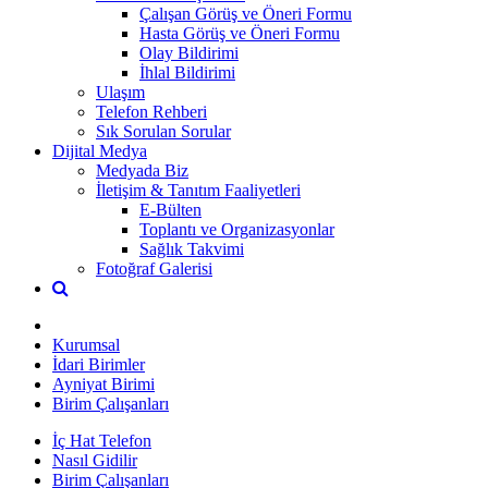
Çalışan Görüş ve Öneri Formu
Hasta Görüş ve Öneri Formu
Olay Bildirimi
İhlal Bildirimi
Ulaşım
Telefon Rehberi
Sık Sorulan Sorular
Dijital Medya
Medyada Biz
İletişim & Tanıtım Faaliyetleri
E-Bülten
Toplantı ve Organizasyonlar
Sağlık Takvimi
Fotoğraf Galerisi
Kurumsal
İdari Birimler
Ayniyat Birimi
Birim Çalışanları
İç Hat Telefon
Nasıl Gidilir
Birim Çalışanları