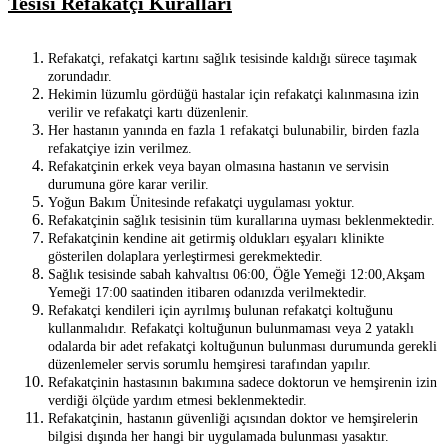
Tesisi Refakatçi Kuralları
Refakatçi, refakatçi kartını sağlık tesisinde kaldığı sürece taşımak
zorundadır.
Hekimin lüzumlu gördüğü hastalar için refakatçi kalınmasına izin
verilir ve refakatçi kartı düzenlenir.
Her hastanın yanında en fazla 1 refakatçi bulunabilir, birden fazla
refakatçiye izin verilmez.
Refakatçinin erkek veya bayan olmasına hastanın ve servisin
durumuna göre karar verilir.
Yoğun Bakım Ünitesinde refakatçi uygulaması yoktur.
Refakatçinin sağlık tesisinin tüm kurallarına uyması beklenmektedir.
Refakatçinin kendine ait getirmiş oldukları eşyaları klinikte
gösterilen dolaplara yerleştirmesi gerekmektedir.
Sağlık tesisinde sabah kahvaltısı 06:00, Öğle Yemeği 12:00,Akşam
Yemeği 17:00 saatinden itibaren odanızda verilmektedir.
Refakatçi kendileri için ayrılmış bulunan refakatçi koltuğunu
kullanmalıdır. Refakatçi koltuğunun bulunmaması veya 2 yataklı
odalarda bir adet refakatçi koltuğunun bulunması durumunda gerekli
düzenlemeler servis sorumlu hemşiresi tarafından yapılır.
Refakatçinin hastasının bakımına sadece doktorun ve hemşirenin izin
verdiği ölçüde yardım etmesi beklenmektedir.
Refakatçinin, hastanın güvenliği açısından doktor ve hemşirelerin
bilgisi dışında her hangi bir uygulamada bulunması yasaktır.