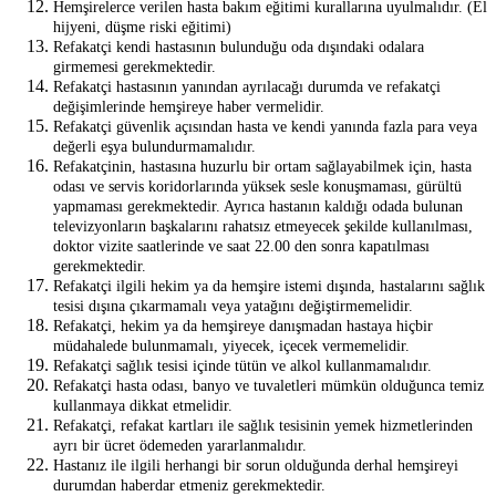
Hemşirelerce verilen hasta bakım eğitimi kurallarına uyulmalıdır. (El
hijyeni, düşme riski eğitimi)
Refakatçi kendi hastasının bulunduğu oda dışındaki odalara
girmemesi gerekmektedir.
Refakatçi hastasının yanından ayrılacağı durumda ve refakatçi
değişimlerinde hemşireye haber vermelidir.
Refakatçi güvenlik açısından hasta ve kendi yanında fazla para veya
değerli eşya bulundurmamalıdır.
Refakatçinin, hastasına huzurlu bir ortam sağlayabilmek için, hasta
odası ve servis koridorlarında yüksek sesle konuşmaması, gürültü
yapmaması gerekmektedir. Ayrıca hastanın kaldığı odada bulunan
televizyonların başkalarını rahatsız etmeyecek şekilde kullanılması,
doktor vizite saatlerinde ve saat 22.00 den sonra kapatılması
gerekmektedir.
Refakatçi ilgili hekim ya da hemşire istemi dışında, hastalarını sağlık
tesisi dışına çıkarmamalı veya yatağını değiştirmemelidir.
Refakatçi, hekim ya da hemşireye danışmadan hastaya hiçbir
müdahalede bulunmamalı, yiyecek, içecek vermemelidir.
Refakatçi sağlık tesisi içinde tütün ve alkol kullanmamalıdır.
Refakatçi hasta odası, banyo ve tuvaletleri mümkün olduğunca temiz
kullanmaya dikkat etmelidir.
Refakatçi, refakat kartları ile sağlık tesisinin yemek hizmetlerinden
ayrı bir ücret ödemeden yararlanmalıdır.
Hastanız ile ilgili herhangi bir sorun olduğunda derhal hemşireyi
durumdan haberdar etmeniz gerekmektedir.