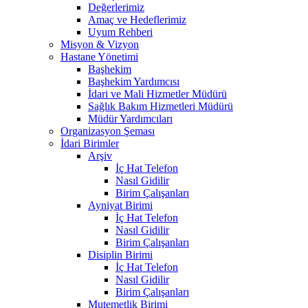
Değerlerimiz
Amaç ve Hedeflerimiz
Uyum Rehberi
Misyon & Vizyon
Hastane Yönetimi
Başhekim
Başhekim Yardımcısı
İdari ve Mali Hizmetler Müdürü
Sağlık Bakım Hizmetleri Müdürü
Müdür Yardımcıları
Organizasyon Şeması
İdari Birimler
Arşiv
İç Hat Telefon
Nasıl Gidilir
Birim Çalışanları
Ayniyat Birimi
İç Hat Telefon
Nasıl Gidilir
Birim Çalışanları
Disiplin Birimi
İç Hat Telefon
Nasıl Gidilir
Birim Çalışanları
Mutemetlik Birimi