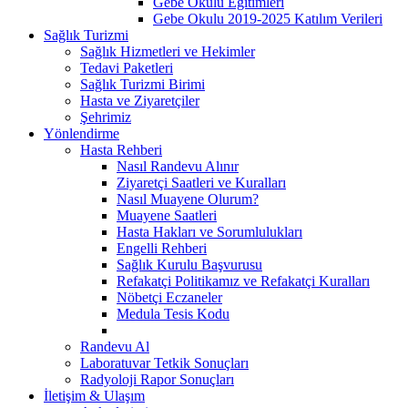
Gebe Okulu Eğitimleri
Gebe Okulu 2019-2025 Katılım Verileri
Sağlık Turizmi
Sağlık Hizmetleri ve Hekimler
Tedavi Paketleri
Sağlık Turizmi Birimi
Hasta ve Ziyaretçiler
Şehrimiz
Yönlendirme
Hasta Rehberi
Nasıl Randevu Alınır
Ziyaretçi Saatleri ve Kuralları
Nasıl Muayene Olurum?
Muayene Saatleri
Hasta Hakları ve Sorumlulukları
Engelli Rehberi
Sağlık Kurulu Başvurusu
Refakatçi Politikamız ve Refakatçi Kuralları
Nöbetçi Eczaneler
Medula Tesis Kodu
Randevu Al
Laboratuvar Tetkik Sonuçları
Radyoloji Rapor Sonuçları
İletişim & Ulaşım