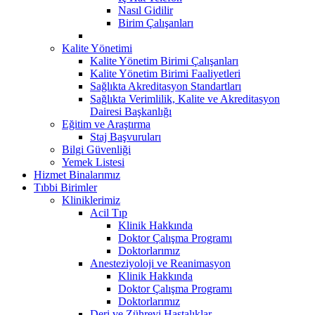
Nasıl Gidilir
Birim Çalışanları
Kalite Yönetimi
Kalite Yönetim Birimi Çalışanları
Kalite Yönetim Birimi Faaliyetleri
Sağlıkta Akreditasyon Standartları
Sağlıkta Verimlilik, Kalite ve Akreditasyon
Dairesi Başkanlığı
Eğitim ve Araştırma
Staj Başvuruları
Bilgi Güvenliği
Yemek Listesi
Hizmet Binalarımız
Tıbbi Birimler
Kliniklerimiz
Acil Tıp
Klinik Hakkında
Doktor Çalışma Programı
Doktorlarımız
Anesteziyoloji ve Reanimasyon
Klinik Hakkında
Doktor Çalışma Programı
Doktorlarımız
Deri ve Zührevi Hastalıklar