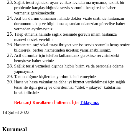
Sağlık tesisi içindeki uyarı ve ikaz levhalarına uymanız, teknik bir
problemle karşılaşıldığında servis sorumlu hemşiresine haber
vermeniz gerekmektedir.
Acil bir durum olmaması halinde doktor vizite saatinde hastanızın
durumunu takip ve bilgi alma açısından odanızdan görevliye haber
vermeden ayrılmayınız.
Talep etmeniz halinde sağlık tesisinde görevli imam hastanıza
manevi destek verebilir.
Hastanızın saç/ sakal tıraşı ihtiyacı var ise servis sorumlu hemşirenize
bildirerek, berber hizmetinden ücretsiz yararlanabilirsiniz.
Acil durumlar için telefon kullanmanız gerekirse servisinizdeki
hemşireye haber veriniz.
Sağlık tesisi vezneleri dışında hiçbir birim ya da personele ödeme
yapmayınız.
Tanımadığınız kişilerden yardım kabul etmeyiniz.
Hasta ve hasta yakınlarına daha iyi hizmet verilebilmesi için sağlık
tesisi ile ilgili görüş ve önerilerinizi “dilek – şikâyet” kutularına
bırakabilirsiniz.
Refakatçi Kurallarını İndirmek İçin
Tıklayınız.
14 Şubat 2022
Kurumsal