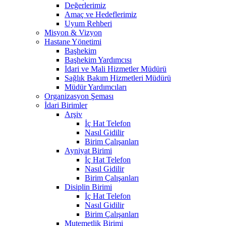
Değerlerimiz
Amaç ve Hedeflerimiz
Uyum Rehberi
Misyon & Vizyon
Hastane Yönetimi
Başhekim
Başhekim Yardımcısı
İdari ve Mali Hizmetler Müdürü
Sağlık Bakım Hizmetleri Müdürü
Müdür Yardımcıları
Organizasyon Şeması
İdari Birimler
Arşiv
İç Hat Telefon
Nasıl Gidilir
Birim Çalışanları
Ayniyat Birimi
İç Hat Telefon
Nasıl Gidilir
Birim Çalışanları
Disiplin Birimi
İç Hat Telefon
Nasıl Gidilir
Birim Çalışanları
Mutemetlik Birimi