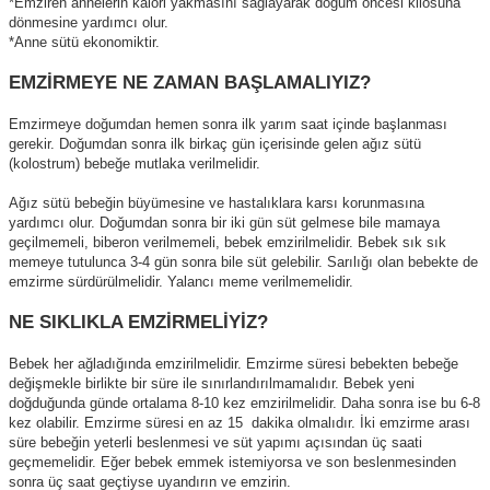
*Emziren annelerin kalori yakmasını sağlayarak doğum öncesi kilosuna
dönmesine yardımcı olur.
*Anne sütü ekonomiktir.
EMZİRMEYE NE ZAMAN BAŞLAMALIYIZ?
Emzirmeye doğumdan hemen sonra ilk yarım saat içinde başlanması
gerekir. Doğumdan sonra ilk birkaç gün içerisinde gelen ağız sütü
(kolostrum) bebeğe mutlaka verilmelidir.
Ağız sütü bebeğin büyümesine ve hastalıklara karsı korunmasına
yardımcı olur. Doğumdan sonra bir iki gün süt gelmese bile mamaya
geçilmemeli, biberon verilmemeli, bebek emzirilmelidir. Bebek sık sık
memeye tutulunca 3-4 gün sonra bile süt gelebilir. Sarılığı olan bebekte de
emzirme sürdürülmelidir. Yalancı meme verilmemelidir.
NE SIKLIKLA EMZİRMELİYİZ?
Bebek her ağladığında emzirilmelidir. Emzirme süresi bebekten bebeğe
değişmekle birlikte bir süre ile sınırlandırılmamalıdır. Bebek yeni
doğduğunda günde ortalama 8-10 kez emzirilmelidir. Daha sonra ise bu 6-8
kez olabilir. Emzirme süresi en az 15 dakika olmalıdır. İki emzirme arası
süre bebeğin yeterli beslenmesi ve süt yapımı açısından üç saati
geçmemelidir. Eğer bebek emmek istemiyorsa ve son beslenmesinden
sonra üç saat geçtiyse uyandırın ve emzirin.