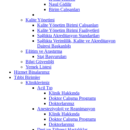
Nasıl Gidilir
Birim Çalışanları
Kalite Yönetimi
Kalite Yönetim Birimi Çalışanları
Kalite Yönetim Birimi Faaliyetleri
Sağlıkta Akreditasyon Standartları
Sağlıkta Verimlilik, Kalite ve Akreditasyon
Dairesi Başkanlığı
Eğitim ve Araştırma
Staj Başvuruları
Bilgi Güvenliği
Yemek Listesi
Hizmet Binalarımız
Tıbbi Birimler
Kliniklerimiz
Acil Tıp
Klinik Hakkında
Doktor Çalışma Programı
Doktorlarımız
Anesteziyoloji ve Reanimasyon
Klinik Hakkında
Doktor Çalışma Programı
Doktorlarımız
Deri ve Zührevi Hastalıklar