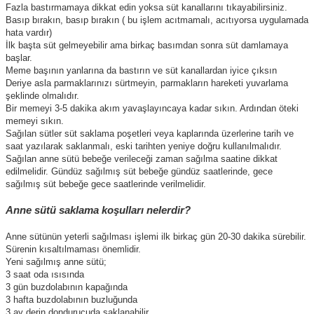
Fazla bastırmamaya dikkat edin yoksa süt kanallarını tıkayabilirsiniz.
Basıp bırakın, basıp bırakın ( bu işlem acıtmamalı, acıtıyorsa uygulamada
hata vardır)
İlk başta süt gelmeyebilir ama birkaç basımdan sonra süt damlamaya
başlar.
Meme başının yanlarına da bastırın ve süt kanallardan iyice çıksın
Deriye asla parmaklarınızı sürtmeyin, parmakların hareketi yuvarlama
şeklinde olmalıdır.
Bir memeyi 3-5 dakika akım yavaşlayıncaya kadar sıkın. Ardından öteki
memeyi sıkın.
Sağılan sütler süt saklama poşetleri veya kaplarında üzerlerine tarih ve
saat yazılarak saklanmalı, eski tarihten yeniye doğru kullanılmalıdır.
Sağılan anne sütü bebeğe verileceği zaman sağılma saatine dikkat
edilmelidir. Gündüz sağılmış süt bebeğe gündüz saatlerinde, gece
sağılmış süt bebeğe gece saatlerinde verilmelidir.
Anne sütü saklama koşulları nelerdir?
Anne sütünün yeterli sağılması işlemi ilk birkaç gün 20-30 dakika sürebilir.
Sürenin kısaltılmaması önemlidir.
Yeni sağılmış anne sütü;
3 saat oda ısısında
3 gün buzdolabının kapağında
3 hafta buzdolabının buzluğunda
3 ay derin dondurucuda saklanabilir.