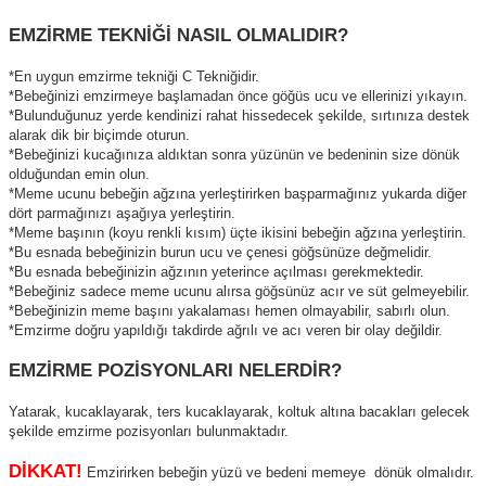
EMZİRME TEKNİĞİ NASIL OLMALIDIR?
*En uygun emzirme tekniği C Tekniğidir.
*Bebeğinizi emzirmeye başlamadan önce göğüs ucu ve ellerinizi yıkayın.
*Bulunduğunuz yerde kendinizi rahat hissedecek şekilde, sırtınıza destek
alarak dik bir biçimde oturun.
*Bebeğinizi kucağınıza aldıktan sonra yüzünün ve bedeninin size dönük
olduğundan emin olun.
*Meme ucunu bebeğin ağzına yerleştirirken başparmağınız yukarda diğer
dört parmağınızı aşağıya yerleştirin.
*Meme başının (koyu renkli kısım) üçte ikisini bebeğin ağzına yerleştirin.
*Bu esnada bebeğinizin burun ucu ve çenesi göğsünüze değmelidir.
*Bu esnada bebeğinizin ağzının yeterince açılması gerekmektedir.
*Bebeğiniz sadece meme ucunu alırsa göğsünüz acır ve süt gelmeyebilir.
*Bebeğinizin meme başını yakalaması hemen olmayabilir, sabırlı olun.
*Emzirme doğru yapıldığı takdirde ağrılı ve acı veren bir olay değildir.
EMZİRME POZİSYONLARI NELERDİR?
Yatarak, kucaklayarak, ters kucaklayarak, koltuk altına bacakları gelecek
şekilde emzirme pozisyonları bulunmaktadır.
DİKKAT!
Emzirirken bebeğin yüzü ve bedeni memeye dönük olmalıdır.