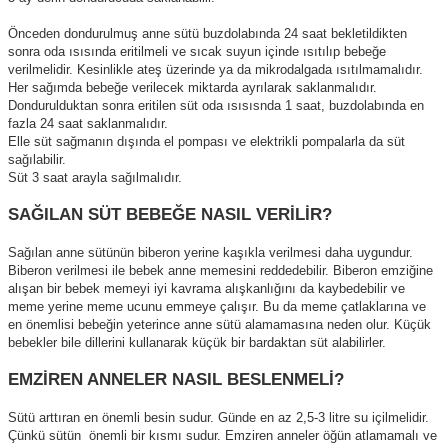
Önceden dondurulmuş anne sütü buzdolabında 24 saat bekletildikten
sonra oda ısısında eritilmeli ve sıcak suyun içinde ısıtılıp bebeğe
verilmelidir. Kesinlikle ateş üzerinde ya da mikrodalgada ısıtılmamalıdır.
Her sağımda bebeğe verilecek miktarda ayrılarak saklanmalıdır.
Dondurulduktan sonra eritilen süt oda ısısısnda 1 saat, buzdolabında en
fazla 24 saat saklanmalıdır.
Elle süt sağmanın dışında el pompası ve elektrikli pompalarla da süt
sağılabilir.
Süt 3 saat arayla sağılmalıdır.
SAĞILAN SÜT BEBEĞE NASIL VERİLİR?
Sağılan anne sütünün biberon yerine kaşıkla verilmesi daha uygundur.
Biberon verilmesi ile bebek anne memesini reddedebilir. Biberon emziğine
alışan bir bebek memeyi iyi kavrama alışkanlığını da kaybedebilir ve
meme yerine meme ucunu emmeye çalışır. Bu da meme çatlaklarına ve
en önemlisi bebeğin yeterince anne sütü alamamasına neden olur. Küçük
bebekler bile dillerini kullanarak küçük bir bardaktan süt alabilirler.
EMZİREN ANNELER NASIL BESLENMELİ?
Sütü arttıran en önemli besin sudur. Günde en az 2,5-3 litre su içilmelidir.
Çünkü sütün önemli bir kısmı sudur. Emziren anneler öğün atlamamalı ve