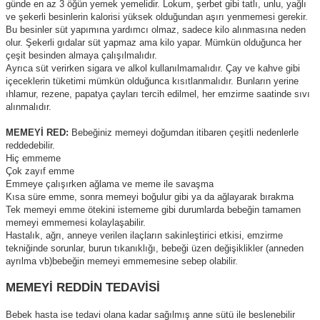
günde en az 3 öğün yemek yemelidir. Lokum, şerbet gibi tatlı, unlu, yağlı
ve şekerli besinlerin kalorisi yüksek olduğundan aşırı yenmemesi gerekir.
Bu besinler süt yapımına yardımcı olmaz, sadece kilo alınmasına neden
olur. Şekerli gıdalar süt yapmaz ama kilo yapar. Mümkün olduğunca her
çeşit besinden almaya çalışılmalıdır.
Ayrıca süt verirken sigara ve alkol kullanılmamalıdır. Çay ve kahve gibi
içeceklerin tüketimi mümkün olduğunca kısıtlanmalıdır. Bunların yerine
ıhlamur, rezene, papatya çayları tercih edilmel, her emzirme saatinde sıvı
alınmalıdır.
MEMEYİ RED:
Bebeğiniz memeyi doğumdan itibaren çeşitli nedenlerle
reddedebilir.
Hiç emmeme
Çok zayıf emme
Emmeye çalışırken ağlama ve meme ile savaşma
Kısa süre emme, sonra memeyi boğulur gibi ya da ağlayarak bırakma
Tek memeyi emme ötekini istememe gibi durumlarda bebeğin tamamen
memeyi emmemesi kolaylaşabilir.
Hastalık, ağrı, anneye verilen ilaçların sakinleştirici etkisi, emzirme
tekniğinde sorunlar, burun tıkanıklığı, bebeği üzen değişiklikler (anneden
ayrılma vb)bebeğin memeyi emmemesine sebep olabilir.
MEMEYİ REDDİN TEDAVİSİ
Bebek hasta ise tedavi olana kadar sağılmış anne sütü ile beslenebilir