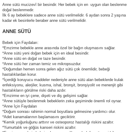
Anne sütü mucizevî bir besindir. Her bebek için en uygun olan beslenme
doğal beslenmedir.
İlk 6 ay bebeklere sadece anne sütü verilmelidir. 6 aydan sonra 2 yaşına
kadar ek besinlerle beraber anne sütü verilmelidir.
ANNE SÜTÜ
Bebek için Faydaları:
*Emzirme bebekle anne arasında özel bir bağın oluşmasını sağlar.
*Anne sütü yeni doğan bebek için en ideal besindir.
*Anne sütü en doğal ve taze besindir.
*Anne sütü her zaman temiz ve mikropsuzdur.
*Doğumdan hemen sonra gelen ağız sütü çok önemlidir, bebeği
hastalıklardan korur.
*İçerdiği koruyucu maddeler nedeniyle anne sütü alan bebeklerde kulak
enfeksiyonu, alerjiler, kusma, ishal, bronşit, bronşiyolit ve menenjit gibi
hastalıkların görülme riski daha azdır.
*Emzirme en iyi çene, dişeti ve diş gelişimi sağlar.
*Anne sütüyle beslenmek bebeklerin zeka geşiminde önemli rol oynar.
*Anne İçin Faydaları
*Doğum sonrası rahimin normal boyutlara gelmesine yardımcı olur.
*Adet kanamalarının başlamasını geciktirir.
*Kemik yoğunluğunu arttırır ve osteoporoz hastalığı riskini azaltır.
*Yumurtalık ve göğüs kanseri riskini azaltır.