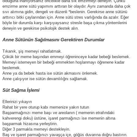
olduğuna inanıyorsanız öncelikle daha sık emzirmeyi deneyin. Çünkü
emzirme anne sütü yapımını arttıran bir olaydır. Aynı zamanda daha çok
sıvı alımına gidin, dengeli ve düzenli *beslenin. Gerekirse anne sütünü
arttırıcı bitki çaylarından için. Anne sütü stres varlığında da azalır. Eğer
böyle bir durumla karşı karşıyaysanız stresle başa çıkma yöntemlerini
deneyin ve gerekirse psikolojik destek alın.
Anne Sütünün Sağılmasını Gerektiren Durumlar
Tıkanık, şiş memeyi rahatlatmak.
Çökük bir meme başından emmeyi öğreninceye kadar bebeği beslemek.
Memeyi istemeyen bir bebeği emmekten hoşlanmayı öğrenene kadar
beslemek.
Anne ya da bebek hasta ise sütün akmasını önlemek.
Anne çalışıyor ise sütün devamlılığnı sağlamak.
Süt Sağma İşlemi
Ellerinizi yıkayın
Rahat bir yere oturup kabı memenize yakın tutun
Başparmağınızı meme başı ve areolanın ( memenin etrafındaki
kahverengi doku) üstüne, işaret parmağınızı ise memenin altına
başparmak hizasına yerleştirin.
Diğer 3 parmakla memeyi destekleyin.
Baş ve işaret parmağınızı yavaşça içe, göğüs duvarına doğru bastırın.