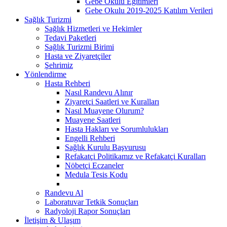
Gebe Okulu Eğitimleri
Gebe Okulu 2019-2025 Katılım Verileri
Sağlık Turizmi
Sağlık Hizmetleri ve Hekimler
Tedavi Paketleri
Sağlık Turizmi Birimi
Hasta ve Ziyaretçiler
Şehrimiz
Yönlendirme
Hasta Rehberi
Nasıl Randevu Alınır
Ziyaretçi Saatleri ve Kuralları
Nasıl Muayene Olurum?
Muayene Saatleri
Hasta Hakları ve Sorumlulukları
Engelli Rehberi
Sağlık Kurulu Başvurusu
Refakatçi Politikamız ve Refakatçi Kuralları
Nöbetçi Eczaneler
Medula Tesis Kodu
Randevu Al
Laboratuvar Tetkik Sonuçları
Radyoloji Rapor Sonuçları
İletişim & Ulaşım