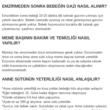
EMZİRMEDEN SONRA BEBEĞİN GAZI NASIL ALINIR?
Emzirdikten sonra bebeği 10-15 dakika dik tutmak gazının çıkması için
yeterli olacaktır. Bebek memede uyumuş ve rahat görünüyorsa gazının
alınmasına gerek yoktur. Bebek huzursuzsa kucakta dik tutarak gaz
çıkarmasına yardımcı olunmalıdır.
MEME BAŞININ BAKIMI VE TEMİZLİĞİ NASIL
YAPILIR?
Memeyi her emzirmeden önce temizlemeye gerek yoktur. Emzirmeden
önce ve sonra biraz anne sütü sıkıp meme başına sürmek yeterlidir.
Emzirme döneminde meme başını karbonatlı su ya da sabunla silmek
cildin kurumasına ve çatlakların oluşmasına neden olacağından
önerilmemektedir.
ANNE SÜTÜNÜN YETERLİLİĞİ NASIL ANLAŞILIR?
*Anne sütünün yeterliliği en kısa yoldan bebeğin kilo alışından anlaşılır.
*Eğer bebeğiniz 15. Güne kadar doğum tartısına ulaşmışsa
*Günde ortalama 5-6 kez idrar yapıyorsa
*Ayda en az 500 gr alıyorsa anne sütü yeterlidir.
*Ayrıca, tok bebek sakin, huzurludur ve rahat uyur. Anne sütünün yetersiz