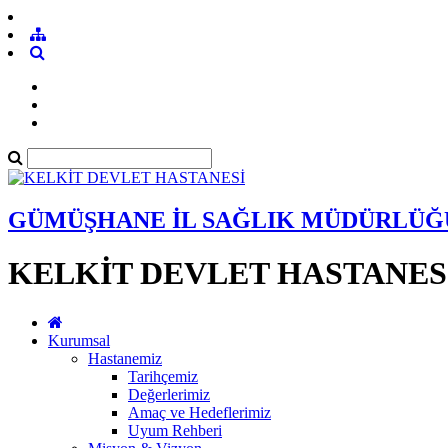
GÜMÜŞHANE İL SAĞLIK MÜDÜRLÜĞ
KELKİT DEVLET HASTANES
Kurumsal
Hastanemiz
Tarihçemiz
Değerlerimiz
Amaç ve Hedeflerimiz
Uyum Rehberi