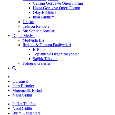
Çalışan Görüş ve Öneri Formu
Hasta Görüş ve Öneri Formu
Olay Bildirimi
İhlal Bildirimi
Ulaşım
Telefon Rehberi
Sık Sorulan Sorular
Dijital Medya
Medyada Biz
İletişim & Tanıtım Faaliyetleri
E-Bülten
Toplantı ve Organizasyonlar
Sağlık Takvimi
Fotoğraf Galerisi
Kurumsal
İdari Birimler
Mutemetlik Birimi
Nasıl Gidilir
İç Hat Telefon
Nasıl Gidilir
Birim Çalışanları