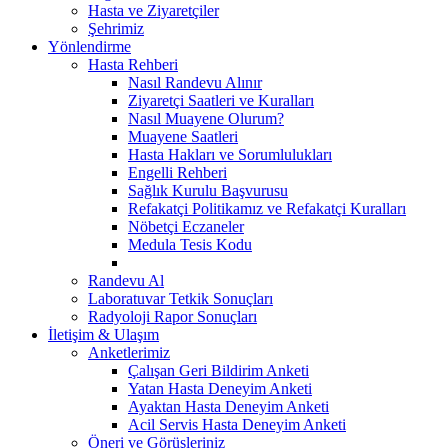
Hasta ve Ziyaretçiler
Şehrimiz
Yönlendirme
Hasta Rehberi
Nasıl Randevu Alınır
Ziyaretçi Saatleri ve Kuralları
Nasıl Muayene Olurum?
Muayene Saatleri
Hasta Hakları ve Sorumlulukları
Engelli Rehberi
Sağlık Kurulu Başvurusu
Refakatçi Politikamız ve Refakatçi Kuralları
Nöbetçi Eczaneler
Medula Tesis Kodu
Randevu Al
Laboratuvar Tetkik Sonuçları
Radyoloji Rapor Sonuçları
İletişim & Ulaşım
Anketlerimiz
Çalışan Geri Bildirim Anketi
Yatan Hasta Deneyim Anketi
Ayaktan Hasta Deneyim Anketi
Acil Servis Hasta Deneyim Anketi
Öneri ve Görüşleriniz