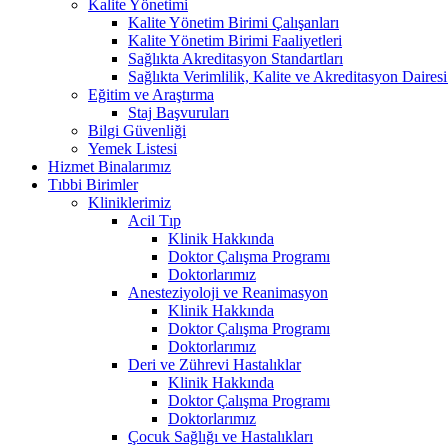
Kalite Yönetimi
Kalite Yönetim Birimi Çalışanları
Kalite Yönetim Birimi Faaliyetleri
Sağlıkta Akreditasyon Standartları
Sağlıkta Verimlilik, Kalite ve Akreditasyon Daires
Eğitim ve Araştırma
Staj Başvuruları
Bilgi Güvenliği
Yemek Listesi
Hizmet Binalarımız
Tıbbi Birimler
Kliniklerimiz
Acil Tıp
Klinik Hakkında
Doktor Çalışma Programı
Doktorlarımız
Anesteziyoloji ve Reanimasyon
Klinik Hakkında
Doktor Çalışma Programı
Doktorlarımız
Deri ve Zührevi Hastalıklar
Klinik Hakkında
Doktor Çalışma Programı
Doktorlarımız
Çocuk Sağlığı ve Hastalıkları