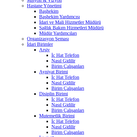
Misyon & Vizyon
Hastane Yönetimi
Başhekim
Başhekim Yardımcısı
İdari ve Mali Hizmetler Müdürü
Sağlık Bakım Hizmetleri Müdürü
Müdür Yardımcıları
Organizasyon Şeması
İdari Birimler
Arşiv
İç Hat Telefon
Nasıl Gidilir
Birim Çalışanları
Ayniyat Birimi
İç Hat Telefon
Nasıl Gidilir
Birim Çalışanları
Disiplin Birimi
İç Hat Telefon
Nasıl Gidilir
Birim Çalışanları
Mutemetlik Birimi
İç Hat Telefon
Nasıl Gidilir
Birim Çalışanları