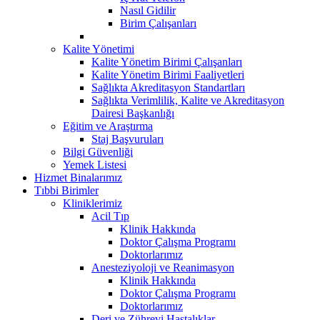
Nasıl Gidilir
Birim Çalışanları
Kalite Yönetimi
Kalite Yönetim Birimi Çalışanları
Kalite Yönetim Birimi Faaliyetleri
Sağlıkta Akreditasyon Standartları
Sağlıkta Verimlilik, Kalite ve Akreditasyon
Dairesi Başkanlığı
Eğitim ve Araştırma
Staj Başvuruları
Bilgi Güvenliği
Yemek Listesi
Hizmet Binalarımız
Tıbbi Birimler
Kliniklerimiz
Acil Tıp
Klinik Hakkında
Doktor Çalışma Programı
Doktorlarımız
Anesteziyoloji ve Reanimasyon
Klinik Hakkında
Doktor Çalışma Programı
Doktorlarımız
Deri ve Zührevi Hastalıklar