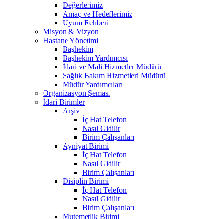
Değerlerimiz
Amaç ve Hedeflerimiz
Uyum Rehberi
Misyon & Vizyon
Hastane Yönetimi
Başhekim
Başhekim Yardımcısı
İdari ve Mali Hizmetler Müdürü
Sağlık Bakım Hizmetleri Müdürü
Müdür Yardımcıları
Organizasyon Şeması
İdari Birimler
Arşiv
İç Hat Telefon
Nasıl Gidilir
Birim Çalışanları
Ayniyat Birimi
İç Hat Telefon
Nasıl Gidilir
Birim Çalışanları
Disiplin Birimi
İç Hat Telefon
Nasıl Gidilir
Birim Çalışanları
Mutemetlik Birimi