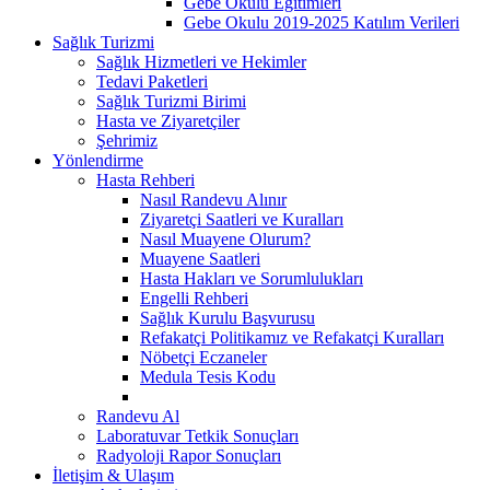
Gebe Okulu Eğitimleri
Gebe Okulu 2019-2025 Katılım Verileri
Sağlık Turizmi
Sağlık Hizmetleri ve Hekimler
Tedavi Paketleri
Sağlık Turizmi Birimi
Hasta ve Ziyaretçiler
Şehrimiz
Yönlendirme
Hasta Rehberi
Nasıl Randevu Alınır
Ziyaretçi Saatleri ve Kuralları
Nasıl Muayene Olurum?
Muayene Saatleri
Hasta Hakları ve Sorumlulukları
Engelli Rehberi
Sağlık Kurulu Başvurusu
Refakatçi Politikamız ve Refakatçi Kuralları
Nöbetçi Eczaneler
Medula Tesis Kodu
Randevu Al
Laboratuvar Tetkik Sonuçları
Radyoloji Rapor Sonuçları
İletişim & Ulaşım