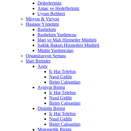
Değerlerimiz
Amaç ve Hedeflerimiz
Uyum Rehberi
Misyon & Vizyon
Hastane Yönetimi
Başhekim
Başhekim Yardımcısı
İdari ve Mali Hizmetler Müdürü
Sağlık Bakım Hizmetleri Müdürü
Müdür Yardımcıları
Organizasyon Şeması
İdari Birimler
Arşiv
İç Hat Telefon
Nasıl Gidilir
Birim Çalışanları
Ayniyat Birimi
İç Hat Telefon
Nasıl Gidilir
Birim Çalışanları
Disiplin Birimi
İç Hat Telefon
Nasıl Gidilir
Birim Çalışanları
Mutemetlik Birimi