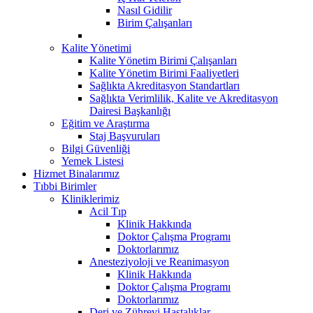
Nasıl Gidilir
Birim Çalışanları
Kalite Yönetimi
Kalite Yönetim Birimi Çalışanları
Kalite Yönetim Birimi Faaliyetleri
Sağlıkta Akreditasyon Standartları
Sağlıkta Verimlilik, Kalite ve Akreditasyon
Dairesi Başkanlığı
Eğitim ve Araştırma
Staj Başvuruları
Bilgi Güvenliği
Yemek Listesi
Hizmet Binalarımız
Tıbbi Birimler
Kliniklerimiz
Acil Tıp
Klinik Hakkında
Doktor Çalışma Programı
Doktorlarımız
Anesteziyoloji ve Reanimasyon
Klinik Hakkında
Doktor Çalışma Programı
Doktorlarımız
Deri ve Zührevi Hastalıklar