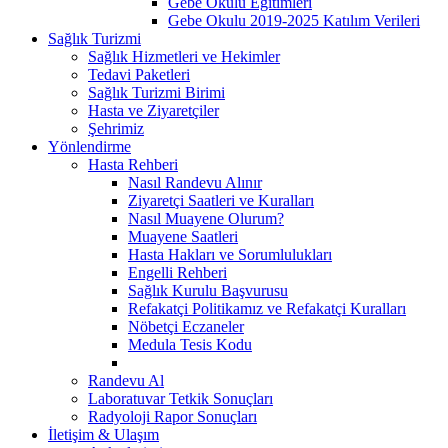
Gebe Okulu Eğitimleri
Gebe Okulu 2019-2025 Katılım Verileri
Sağlık Turizmi
Sağlık Hizmetleri ve Hekimler
Tedavi Paketleri
Sağlık Turizmi Birimi
Hasta ve Ziyaretçiler
Şehrimiz
Yönlendirme
Hasta Rehberi
Nasıl Randevu Alınır
Ziyaretçi Saatleri ve Kuralları
Nasıl Muayene Olurum?
Muayene Saatleri
Hasta Hakları ve Sorumlulukları
Engelli Rehberi
Sağlık Kurulu Başvurusu
Refakatçi Politikamız ve Refakatçi Kuralları
Nöbetçi Eczaneler
Medula Tesis Kodu
Randevu Al
Laboratuvar Tetkik Sonuçları
Radyoloji Rapor Sonuçları
İletişim & Ulaşım