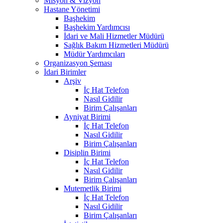
Misyon & Vizyon
Hastane Yönetimi
Başhekim
Başhekim Yardımcısı
İdari ve Mali Hizmetler Müdürü
Sağlık Bakım Hizmetleri Müdürü
Müdür Yardımcıları
Organizasyon Şeması
İdari Birimler
Arşiv
İç Hat Telefon
Nasıl Gidilir
Birim Çalışanları
Ayniyat Birimi
İç Hat Telefon
Nasıl Gidilir
Birim Çalışanları
Disiplin Birimi
İç Hat Telefon
Nasıl Gidilir
Birim Çalışanları
Mutemetlik Birimi
İç Hat Telefon
Nasıl Gidilir
Birim Çalışanları