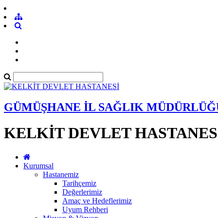
GÜMÜŞHANE İL SAĞLIK MÜDÜRLÜĞ
KELKİT DEVLET HASTANES
Kurumsal
Hastanemiz
Tarihçemiz
Değerlerimiz
Amaç ve Hedeflerimiz
Uyum Rehberi