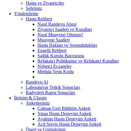
Hasta ve Ziyaretçiler
Şehrimiz
Yönlendirme
Hasta Rehberi
Nasıl Randevu Alınır
Ziyaretçi Saatleri ve Kuralları
Nasıl Muayene Olurum?
Muayene Saatleri
Hasta Hakları ve Sorumlulukları
Engelli Rehberi
Sağlık Kurulu Başvurusu
Refakatçi Politikamız ve Refakatçi Kuralları
Nöbetçi Eczaneler
Medula Tesis Kodu
Randevu Al
Laboratuvar Tetkik Sonuçları
Radyoloji Rapor Sonuçları
İletişim & Ulaşım
Anketlerimiz
Çalışan Geri Bildirim Anketi
Yatan Hasta Deneyim Anketi
Ayaktan Hasta Deneyim Anketi
Acil Servis Hasta Deneyim Anketi
Öneri ve Görüşleriniz