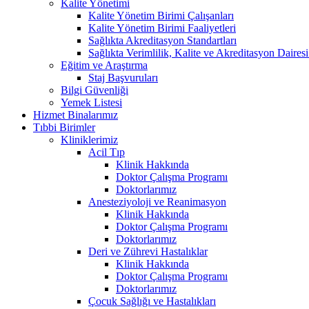
Kalite Yönetimi
Kalite Yönetim Birimi Çalışanları
Kalite Yönetim Birimi Faaliyetleri
Sağlıkta Akreditasyon Standartları
Sağlıkta Verimlilik, Kalite ve Akreditasyon Daires
Eğitim ve Araştırma
Staj Başvuruları
Bilgi Güvenliği
Yemek Listesi
Hizmet Binalarımız
Tıbbi Birimler
Kliniklerimiz
Acil Tıp
Klinik Hakkında
Doktor Çalışma Programı
Doktorlarımız
Anesteziyoloji ve Reanimasyon
Klinik Hakkında
Doktor Çalışma Programı
Doktorlarımız
Deri ve Zührevi Hastalıklar
Klinik Hakkında
Doktor Çalışma Programı
Doktorlarımız
Çocuk Sağlığı ve Hastalıkları