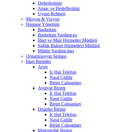
Değerlerimiz
Amaç ve Hedeflerimiz
Uyum Rehberi
Misyon & Vizyon
Hastane Yönetimi
Başhekim
Başhekim Yardımcısı
İdari ve Mali Hizmetler Müdürü
Sağlık Bakım Hizmetleri Müdürü
Müdür Yardımcıları
Organizasyon Şeması
İdari Birimler
Arşiv
İç Hat Telefon
Nasıl Gidilir
Birim Çalışanları
Ayniyat Birimi
İç Hat Telefon
Nasıl Gidilir
Birim Çalışanları
Disiplin Birimi
İç Hat Telefon
Nasıl Gidilir
Birim Çalışanları
Mutemetlik Birimi