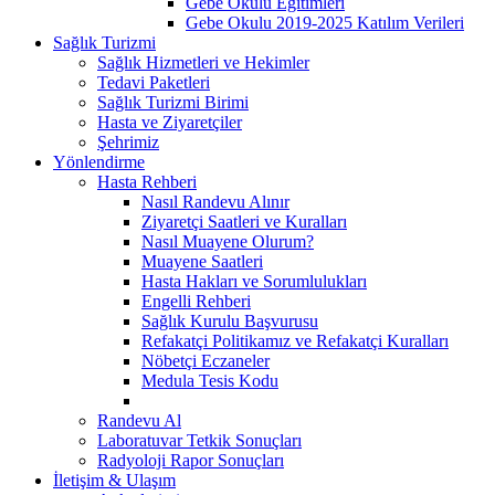
Gebe Okulu Eğitimleri
Gebe Okulu 2019-2025 Katılım Verileri
Sağlık Turizmi
Sağlık Hizmetleri ve Hekimler
Tedavi Paketleri
Sağlık Turizmi Birimi
Hasta ve Ziyaretçiler
Şehrimiz
Yönlendirme
Hasta Rehberi
Nasıl Randevu Alınır
Ziyaretçi Saatleri ve Kuralları
Nasıl Muayene Olurum?
Muayene Saatleri
Hasta Hakları ve Sorumlulukları
Engelli Rehberi
Sağlık Kurulu Başvurusu
Refakatçi Politikamız ve Refakatçi Kuralları
Nöbetçi Eczaneler
Medula Tesis Kodu
Randevu Al
Laboratuvar Tetkik Sonuçları
Radyoloji Rapor Sonuçları
İletişim & Ulaşım