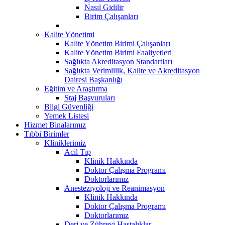
Nasıl Gidilir
Birim Çalışanları
Kalite Yönetimi
Kalite Yönetim Birimi Çalışanları
Kalite Yönetim Birimi Faaliyetleri
Sağlıkta Akreditasyon Standartları
Sağlıkta Verimlilik, Kalite ve Akreditasyon
Dairesi Başkanlığı
Eğitim ve Araştırma
Staj Başvuruları
Bilgi Güvenliği
Yemek Listesi
Hizmet Binalarımız
Tıbbi Birimler
Kliniklerimiz
Acil Tıp
Klinik Hakkında
Doktor Çalışma Programı
Doktorlarımız
Anesteziyoloji ve Reanimasyon
Klinik Hakkında
Doktor Çalışma Programı
Doktorlarımız
Deri ve Zührevi Hastalıklar